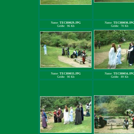
Name:
TECH0029.JPG
Name:
TECH0030.JP
Größe: 96 Kb
Größe: 70 Kb
Name:
TECH0033.JPG
Name:
TECH0034.JP
Größe: 90 Kb
Größe: 89 Kb