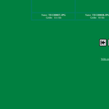
Name:
TECH0037.JPG
Name:
TECH0038.JP
Größe: 111 Kb
Größe: 93 Kb
With co