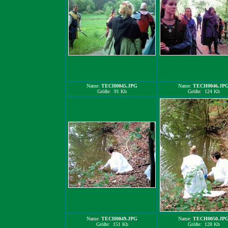
Name:
TECH0045.JPG
Name:
TECH0046.JP
Größe: 91 Kb
Größe: 124 Kb
Name:
TECH0049.JPG
Name:
TECH0050.JP
Größe: 151 Kb
Größe: 128 Kb