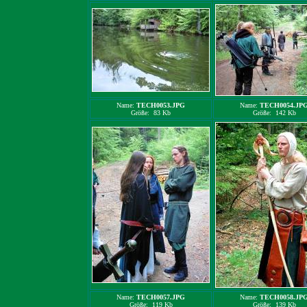
Name:
TECH0053.JPG
Name:
TECH0054.JP
Größe: 83 Kb
Größe: 142 Kb
Name:
TECH0057.JPG
Name:
TECH0058.JP
Größe: 119 Kb
Größe: 139 Kb